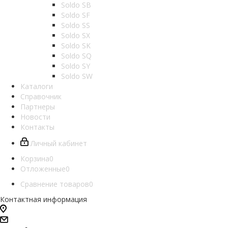
Soldo SB
Soldo SF
Soldo SS
Soldo SX
Soldo SK
Soldo SQ
Soldo SY
Soldo SW
Каталоги
Справочник
Партнеры
Новости
Контакты
Личный кабинет
Корзина
0
Отложенные
0
Сравнение товаров
0
Контактная информация