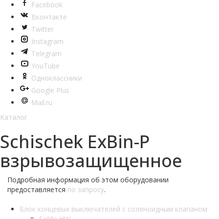
Facebook
Вконтакте
Twitter
Instagram
Telegram
YouTube
Одноклассники
Google Plus
Mail.ru
Каталог
Schischek ExBin-P
взрывозащищенное
Подробная информация об этом оборудовании
предоставляется
по запросу
.
Блок концевых выключателей с соленоидным клапаном
Soldo HW