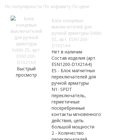
По популярности
По алфавиту
По цене
Блок концевых
выключателей для
ручной арматуры Soldo
ES, арт. ESN1200-
D1X21A4
Нет в наличии
Состав изделия (арт.
ESN1200-D1X21A4)
Быстрый
ES - Блок магнитных
просмотр
переключателей для
ручной арматуры
N1- SPDT
переключатель,
герметичные
посеребренные
контакты мгновенного
действия, цепь
большой мощности
2 - Количество
переключателей