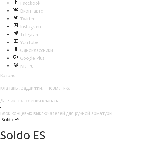
Facebook
Вконтакте
Twitter
Instagram
Telegram
YouTube
Одноклассники
Google Plus
Mail.ru
Каталог
-
Клапаны, Задвижки, Пневматика
-
Датчик положения клапана
-
Блок концевых выключателей для ручной арматуры
-
Soldo ES
Soldo ES