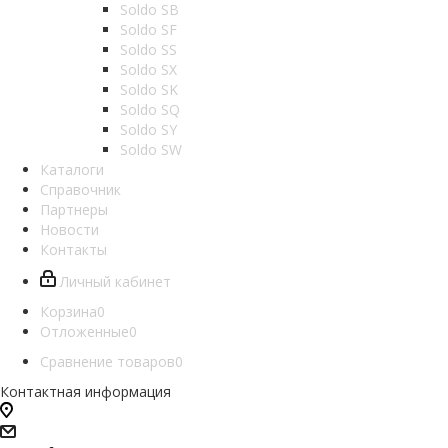
Soldo SB
Soldo SF
Soldo SS
Soldo SX
Soldo SK
Soldo SQ
Soldo SY
Soldo SW
Каталоги
Справочник
Партнеры
Новости
Контакты
Личный кабинет
Корзина
0
Отложенные
0
Сравнение товаров
0
Контактная информация