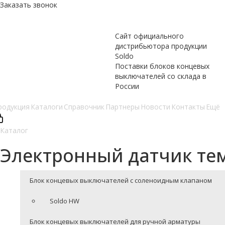
Заказать звонок
Сайт официального
дистрибьютора продукции
Soldo
Поставки блоков концевых
выключателей со склада в
России
родукция
Каталоги
Справочник
Партнеры
Новости
Контакты
Ещё
Каталог
Электронный датчик те
Блок концевых выключателей с соленоидным клапаном
Soldo HW
Блок концевых выключателей для ручной арматуры