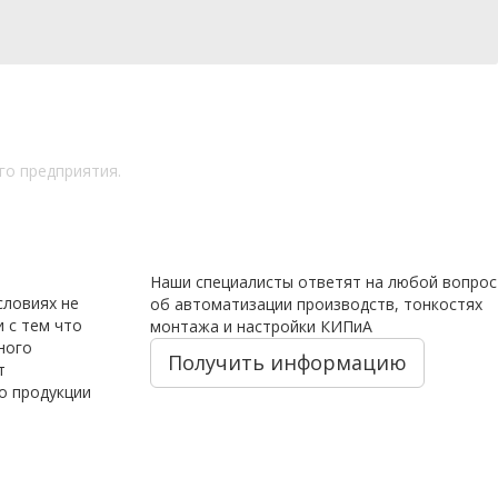
го предприятия.
Наши специалисты ответят на любой вопрос
словиях не
об автоматизации производств, тонкостях
 с тем что
монтажа и настройки КИПиА
ного
Получить информацию
т
о продукции