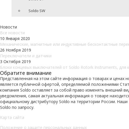
Soldo SW
Новости
Все новости
10 Января 2020
Механические, магнитные или индуктивные бесконтактные пере
26 Ноября 2019
Переключатели и датчики
3 Октября 2019
Блоки концевых выключателей от Soldo Rotork Instruments, для 
Обратите внимание
Представленная на этом сайте информация о товарах и ценах н
является публичной офертой, определяемой положениями Статьи
компания Soldo оставляет за собой право изменять внешний ви
уведомления, самая актуальная информация о товаре находитс
официальному дистрибутору Soldo на территории России. Наши
Soldo по запросу.
Карта сайта
Положение о защите персональных данных