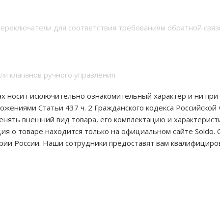
ереключатели для соответствия требованиям обратной связ
ля клапанов ручного управления.
х носит исключительно ознакомительный характер и ни при 
ожениями Статьи 437 ч. 2 Гражданского кодекса Российской
зменять внешний вид товара, его комплектацию и характерист
я о товаре находится только на официальном сайте Soldo. 
рии России. Наши сотрудники предоставят вам квалифицир