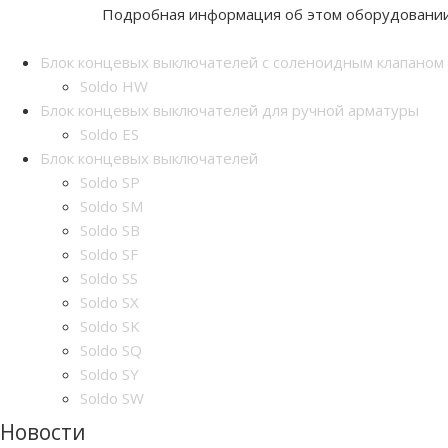
Подробная информация об этом оборудовани
Блок концевых выключателей с соленоидным клапаном
Soldo HW
Блок концевых выключателей для ручной арматуры
Soldo ES
Блок концевых выключателей
Soldo SP
Soldo SM
Soldo SB
Soldo SF
Soldo SS
Soldo SX
Soldo SK
Soldo SQ
Soldo SY
Soldo SW
Новости