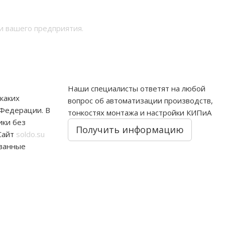
и вашего предприятия.
Наши специалисты ответят на любой
каких
вопрос об автоматизации производств,
 Федерации. В
тонкостях монтажа и настройки КИПиА
ики без
Получить информацию
Сайт
soldo.su
ованные