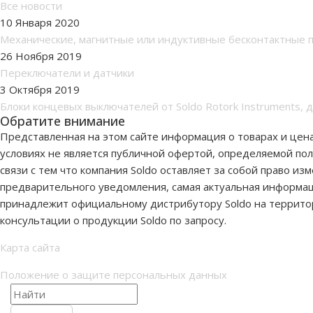
Все новости
10 Января 2020
Механические, магнитные или индуктивные бесконтактные п
26 Ноября 2019
Переключатели и датчики
3 Октября 2019
Блоки концевых выключателей от Soldo Rotork Instruments, д
Обратите внимание
Представленная на этом сайте информация о товарах и цена
условиях не является публичной офертой, определяемой пол
связи с тем что компания Soldo оставляет за собой право и
предварительного уведомления, самая актуальная информаци
принадлежит официальному дистрибутору Soldo на террито
консультации о продукции Soldo по запросу.
Карта сайта
Положение о защите персональных данных