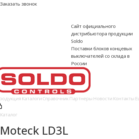
Заказать звонок
Сайт официального
дистрибьютора продукции
Soldo
Поставки блоков концевых
выключателей со склада в
России
родукция
Каталоги
Справочник
Партнеры
Новости
Контакты
Е
Каталог
Moteck LD3L