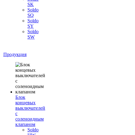
SK
Soldo
SQ
Soldo
SY
Soldo
SW
Продукция
Блок
концевых
выключателей
с
соленоидным
клапаном
Soldo