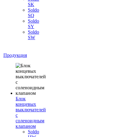
SK
Soldo
SQ
Soldo
SY
Soldo
SW
Продукция
Блок
концевых
выключателей
с
соленоидным
клапаном
Soldo