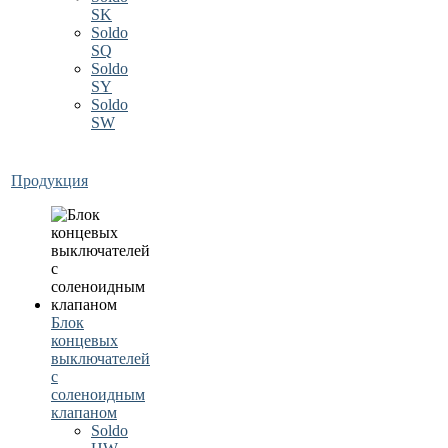
SK
Soldo
SQ
Soldo
SY
Soldo
SW
Продукция
Блок
концевых
выключателей
с
соленоидным
клапаном
Soldo