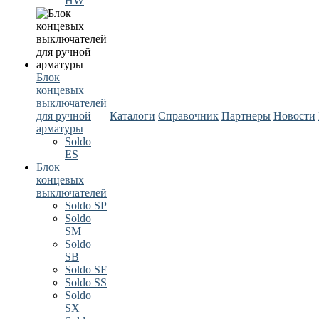
HW
Блок
концевых
выключателей
для ручной
Каталоги
Справочник
Партнеры
Новости
арматуры
Soldo
ES
Блок
концевых
выключателей
Soldo SP
Soldo
SM
Soldo
SB
Soldo SF
Soldo SS
Soldo
SX