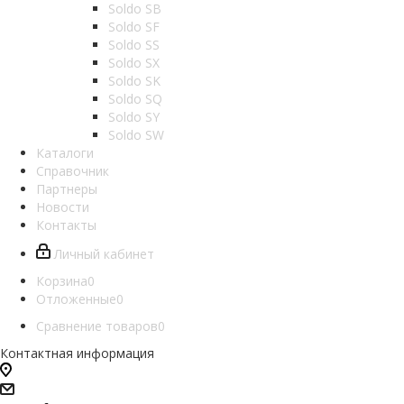
Soldo SB
Soldo SF
Soldo SS
Soldo SX
Soldo SK
Soldo SQ
Soldo SY
Soldo SW
Каталоги
Справочник
Партнеры
Новости
Контакты
Личный кабинет
Корзина
0
Отложенные
0
Сравнение товаров
0
Контактная информация