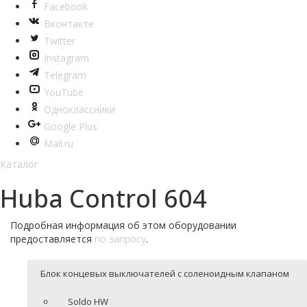
Facebook
Вконтакте
Twitter
Instagram
Telegram
YouTube
Одноклассники
Google Plus
Mail.ru
Каталог
Huba Сontrol 604
Подробная информация об этом оборудовании
предоставляется
по запросу
.
Блок концевых выключателей с соленоидным клапаном
Soldo HW