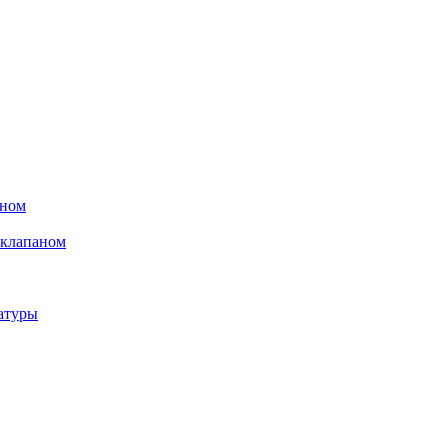
аном
 клапаном
атуры