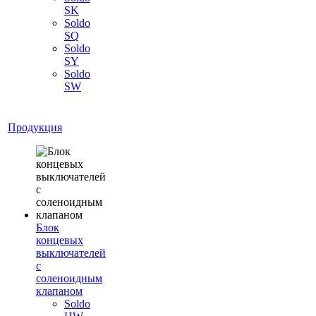
SK
Soldo
SQ
Soldo
SY
Soldo
SW
Продукция
Блок
концевых
выключателей
с
соленоидным
клапаном
Soldo