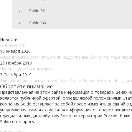
Soldo SY
Soldo SW
Новости
Все новости
10 Января 2020
Механические, магнитные или индуктивные бесконтактные пере
26 Ноября 2019
Переключатели и датчики
3 Октября 2019
Блоки концевых выключателей от Soldo Rotork Instruments, для 
Обратите внимание
Представленная на этом сайте информация о товарах и ценах н
является публичной офертой, определяемой положениями Статьи
компания Soldo оставляет за собой право изменять внешний ви
уведомления, самая актуальная информация о товаре находитс
официальному дистрибутору Soldo на территории России. Наши
Soldo по запросу.
Карта сайта