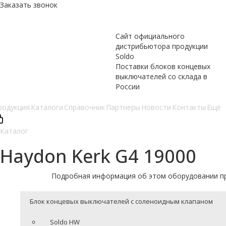
Заказать звонок
Сайт официального
дистрибьютора продукции
Soldo
Поставки блоков концевых
выключателей со склада в
России
родукция
Каталоги
Справочник
Партнеры
Новости
Контакты
Ещё
Каталог
Haydon Kerk G4 19000
Подробная информация об этом оборудовании п
Блок концевых выключателей с соленоидным клапаном
Soldo HW