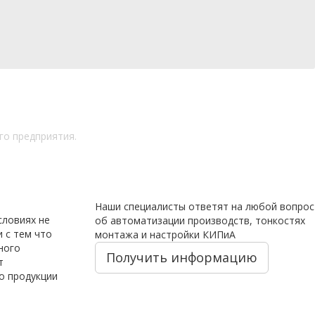
го предприятия.
Наши специалисты ответят на любой вопрос
словиях не
об автоматизации производств, тонкостях
 с тем что
монтажа и настройки КИПиА
ного
Получить информацию
т
о продукции