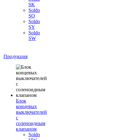
SK
Soldo
SQ
Soldo
SY
Soldo
SW
Продукция
Блок
концевых
выключателей
с
соленоидным
клапаном
Soldo